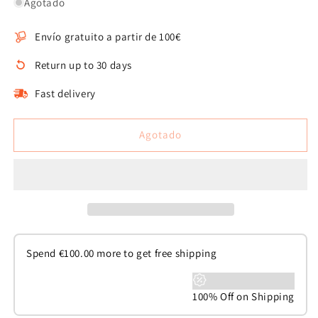
para
para
Agotado
Collar
Collar
de
de
Envío gratuito a partir de 100€
perro
perro
alfa
alfa
Return up to 30 days
Fast delivery
Agotado
Spend
€
100.00
more to get free shipping
100% Off on Shipping