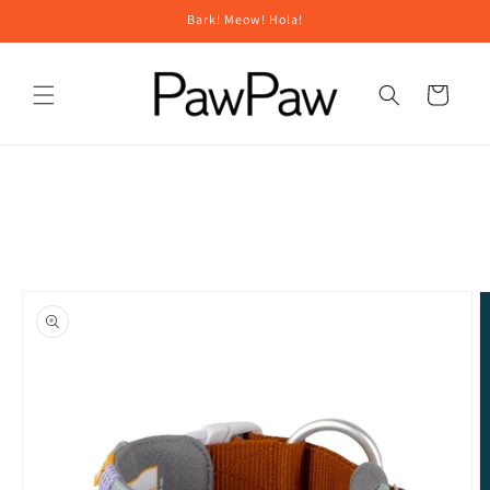
Ir
Bark! Meow! Hola!
directamente
al contenido
Carro
Ir
directamente
a la
información
del producto