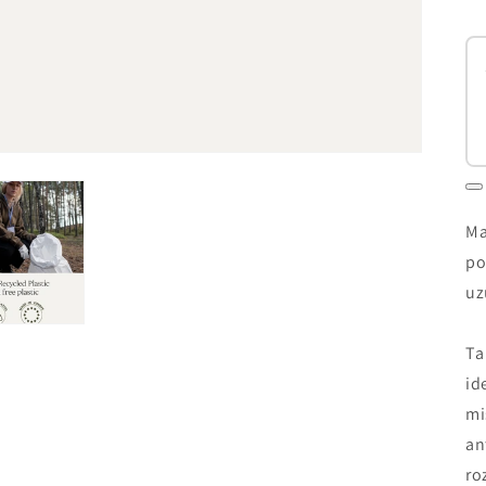
Ma
po
uz
Ta
id
mi
an
ro