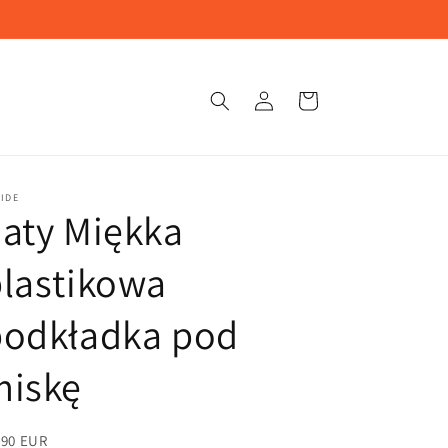
Zaloguj
Wózek
sie
IDE
aty Miękka
lastikowa
podkładka pod
miskę
,90 EUR