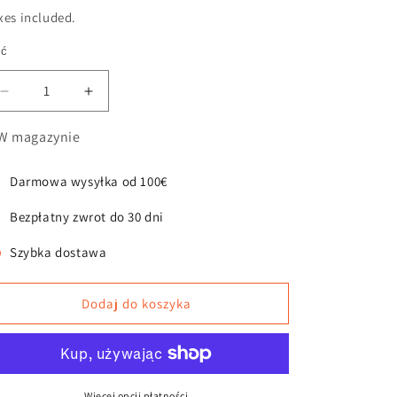
xes included.
ść
ość
Zmniejsz
Zwiększ
ilość
ilość
dla
dla
W magazynie
Eaty
Eaty
Miękka
Miękka
Darmowa wysyłka od 100€
plastikowa
plastikowa
podkładka
podkładka
Bezpłatny zwrot do 30 dni
pod
pod
miskę
miskę
Szybka dostawa
Dodaj do koszyka
Więcej opcji płatności