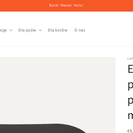
Bark! Meow! Hola!
kcje
Dla psów
Dla kotów
O nas
CAF
E
p
€9