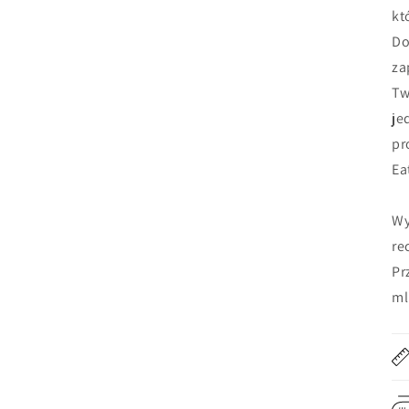
kt
Do
za
Tw
je
pr
Ea
Wy
re
Pr
ml