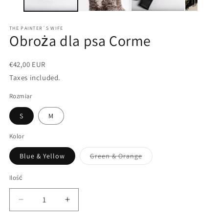
THE PAINTER´S WIFE
Obroża dla psa Corme
€42,00 EUR
Taxes included.
Rozmiar
S
M
Kolor
Wariant
Blue & Yellow
Green & Orange
wyprzedany
lub
niedostępny
Ilość
Ilość
Zmniejsz
Zwiększ
ilość
ilość