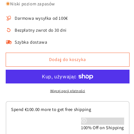
dla
dla
Niski poziom zapasów
Obroża
Obroża
dla
dla
Darmowa wysyłka od 100€
psa
psa
Corme
Corme
Bezpłatny zwrot do 30 dni
Szybka dostawa
Dodaj do koszyka
Więcej opcji płatności
Spend
€
100.00
more to get free shipping
100% Off on Shipping