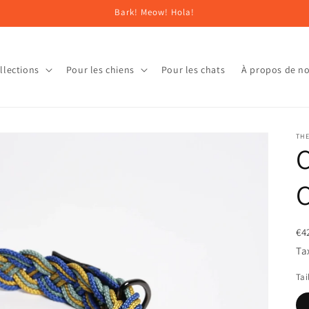
Bark! Meow! Hola!
llections
Pour les chiens
Pour les chats
À propos de n
THE
C
€4
Ta
Tai