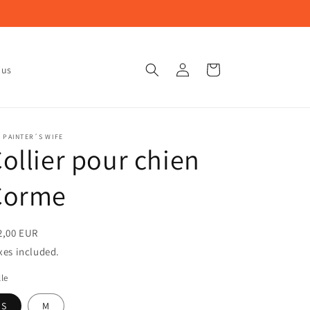
Connexion
Panier
ous
 PAINTER´S WIFE
ollier pour chien
Corme
2,00 EUR
xes included.
lle
S
M