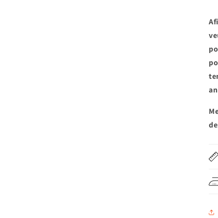
Af
ve
po
po
te
an
Me
de