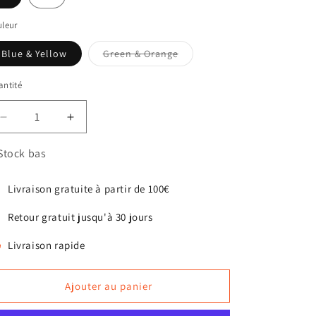
leur
Variante
Blue & Yellow
Green & Orange
épuisée
ou
indisponible
ntité
antité
Réduire
Augmenter
la
la
quantité
quantité
Stock bas
de
de
Collier
Collier
Livraison gratuite à partir de 100€
pour
pour
chien
chien
Retour gratuit jusqu'à 30 jours
Corme
Corme
Livraison rapide
Ajouter au panier