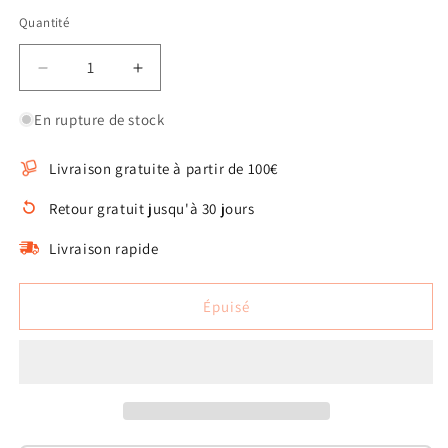
Quantité
Quantité
Réduire
Augmenter
la
la
quantité
quantité
En rupture de stock
de
de
Ensemble
Ensemble
Livraison gratuite à partir de 100€
de
de
fruits
fruits
Retour gratuit jusqu'à 30 jours
pour
pour
chien
chien
Livraison rapide
d&#39;enrichissement
d&#39;enrichissement
Épuisé