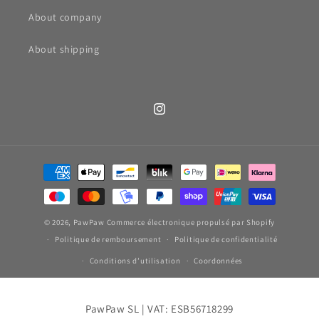
About company
About shipping
Instagram
Moyens
de
paiement
© 2026,
PawPaw
Commerce électronique propulsé par Shopify
Politique de remboursement
Politique de confidentialité
Conditions d’utilisation
Coordonnées
PawPaw SL | VAT: ESB56718299