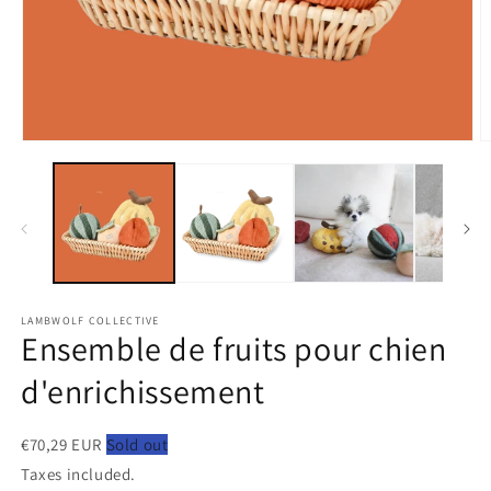
Ouvrir
O
le
le
média
m
1
2
dans
d
une
u
fenêtre
f
modale
m
LAMBWOLF COLLECTIVE
Ensemble de fruits pour chien
d'enrichissement
€70,29 EUR
Sold out
Taxes included.