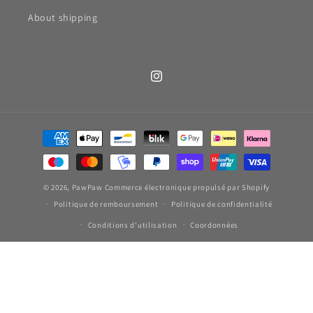
About shipping
Instagram
Moyens
de
paiement
© 2026,
PawPaw
Commerce électronique propulsé par Shopify
Politique de remboursement
Politique de confidentialité
Conditions d’utilisation
Coordonnées
PawPaw SL | VAT: ESB56718299