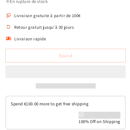
quantité
quantité
En rupture de stock
de
de
Siège
Siège
Livraison gratuite à partir de 100€
d&#39;auto
d&#39;auto
pour
pour
Retour gratuit jusqu'à 30 jours
chiens
chiens
Livraison rapide
Épuisé
Spend
€
100.00
more to get free shipping
100% Off on Shipping