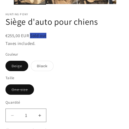
HUNTING PONY
Siège d'auto pour chiens
€255,00 EUR
Sold out
Taxes included.
Couleur
Variante
Variante
Beige
Black
épuisée
épuisée
ou
ou
indisponible
indisponible
Taille
Variante
One size
épuisée
ou
indisponible
Quantité
Quantité
Réduire
Augmenter
la
la