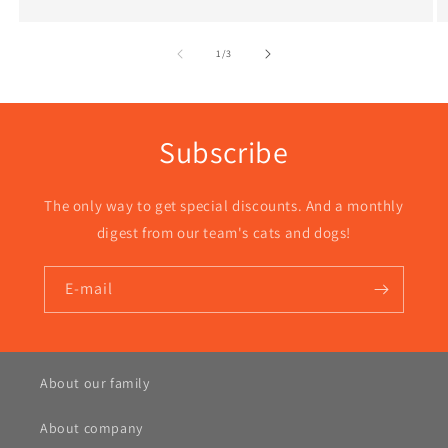
de
1
/
3
Subscribe
The only way to get special discounts. And a monthly
digest from our team's cats and dogs!
E-mail
About our family
About company