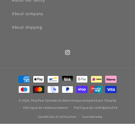
About our family
About company
About shipping
Instagram
Moyens
de
paiement
© 2026,
PawPaw
Commerce électronique propulsé par Shopify
Politique de remboursement
Politique de confidentialité
Conditions d’utilisation
Coordonnées