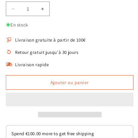
Réduire
Augmenter
la
la
quantité
quantité
En stock
de
de
Balle
Balle
Livraison gratuite à partir de 100€
de
de
jeu
jeu
Retour gratuit jusqu'à 30 jours
pour
pour
chats
chats
Livraison rapide
Ajouter au panier
Spend
€
100.00
more to get free shipping