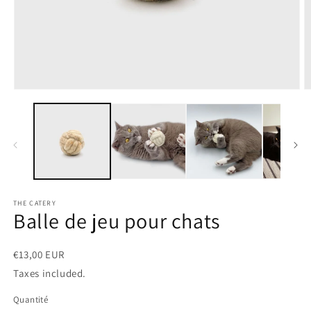
Ouvrir
O
le
le
média
m
1
2
dans
d
une
u
fenêtre
f
modale
m
THE CATERY
Balle de jeu pour chats
€13,00 EUR
Taxes included.
Quantité
Quantité