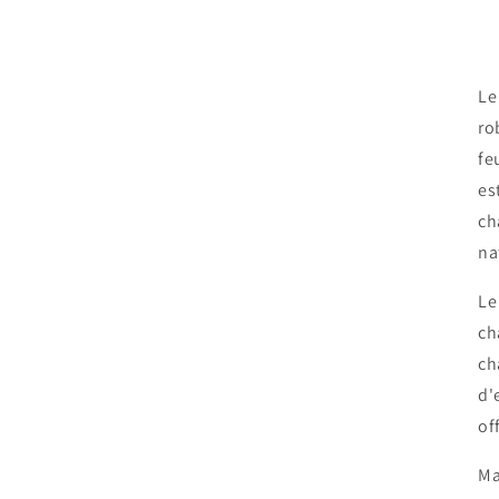
Le
ro
fe
es
ch
na
Le
ch
ch
d'
of
Ma