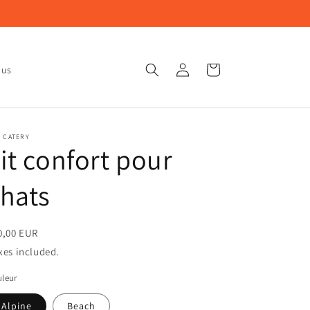
Connexion
Panier
ous
 CATERY
it confort pour
hats
0,00 EUR
xes included.
leur
Alpine
Beach