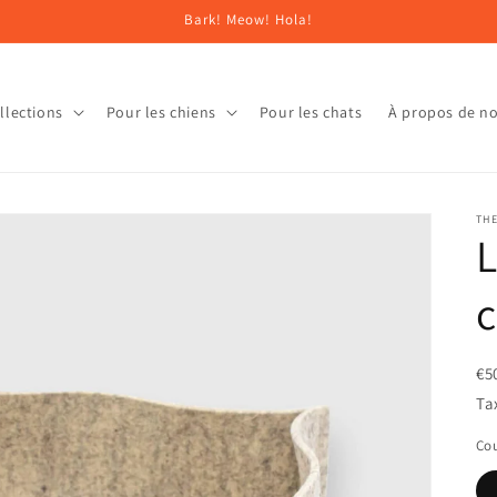
Bark! Meow! Hola!
llections
Pour les chiens
Pour les chats
À propos de n
THE
L
c
€5
Ta
Cou