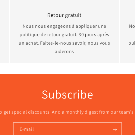
Retour gratuit
Nous nous engageons à appliquer une
No
politique de retour gratuit. 30 jours après
un achat. Faites-le-nous savoir, nous vous
pui
aiderons
Subscribe
o get special discounts. And a monthly digest from our team's
E-mail