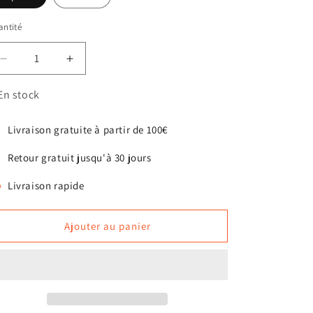
ntité
antité
Réduire
Augmenter
la
la
quantité
quantité
En stock
de
de
Lit
Lit
Livraison gratuite à partir de 100€
confort
confort
pour
pour
Retour gratuit jusqu'à 30 jours
chats
chats
Livraison rapide
Ajouter au panier