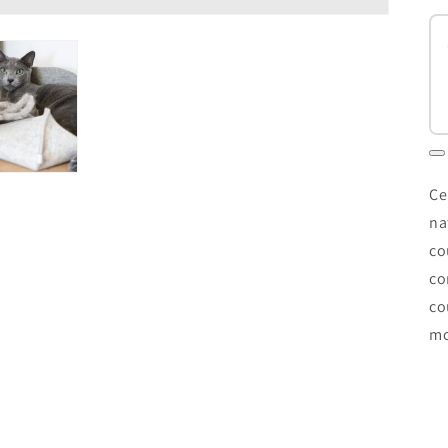
Ce
na
co
co
co
mo