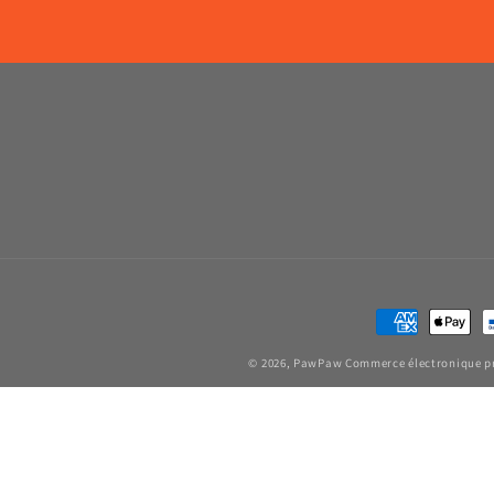
Moyens
de
© 2026,
PawPaw
Commerce électronique p
paiement